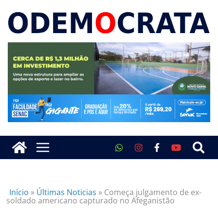
Início
»
Últimas Noticias
»
Começa julgamento de ex-
soldado americano capturado no Afeganistão