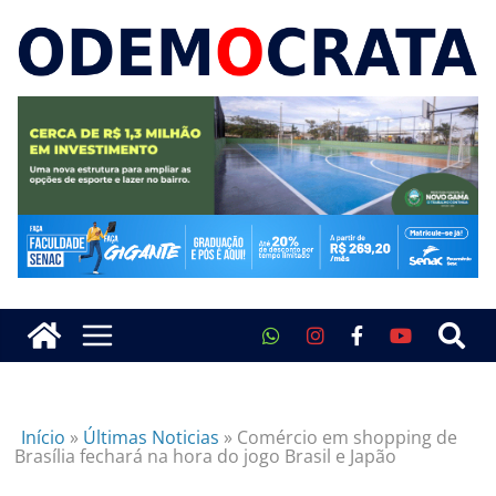
Início
»
Últimas Noticias
»
Comércio em shopping de
Brasília fechará na hora do jogo Brasil e Japão