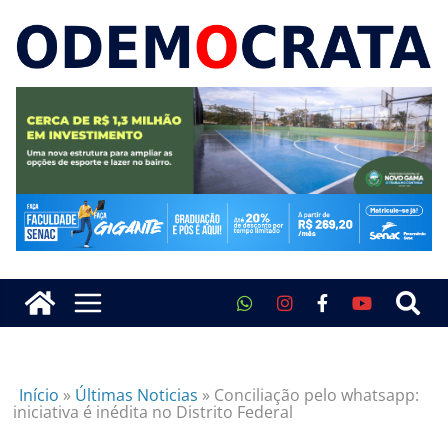
Início
»
Últimas Noticias
»
Conciliação pelo whatsapp:
iniciativa é inédita no Distrito Federal