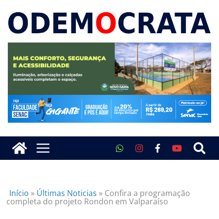
Início
»
Últimas Noticias
»
Confira a programação
completa do projeto Rondon em Valparaíso