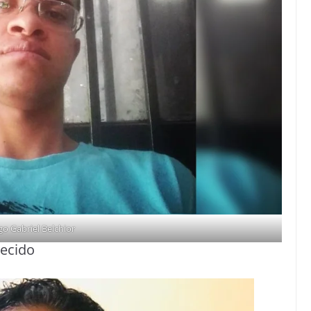
go Gabriel Belchior
recido