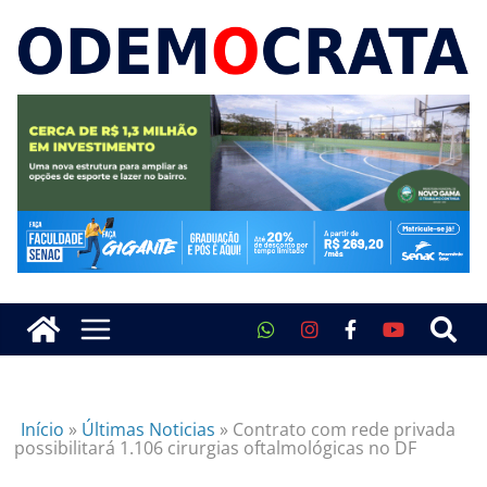
Início
»
Últimas Noticias
»
Contrato com rede privada
possibilitará 1.106 cirurgias oftalmológicas no DF