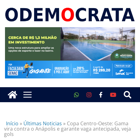
Início
»
Últimas Noticias
»
Copa Centro-Oeste: Gama
vira contra o Anápolis e garante vaga antecipada, veja
gols