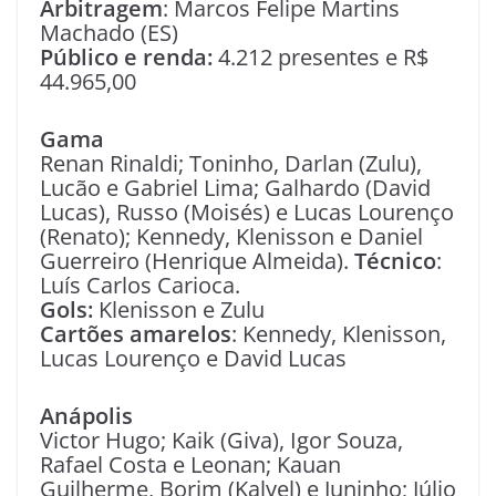
Arbitragem
: Marcos Felipe Martins
Machado (ES)
Público e renda:
4.212 presentes e R$
44.965,00
Gama
Renan Rinaldi; Toninho, Darlan (Zulu),
Lucão e Gabriel Lima; Galhardo (David
Lucas), Russo (Moisés) e Lucas Lourenço
(Renato); Kennedy, Klenisson e Daniel
Guerreiro (Henrique Almeida).
Técnico
:
Luís Carlos Carioca.
Gols:
Klenisson e Zulu
Cartões amarelos
: Kennedy, Klenisson,
Lucas Lourenço e David Lucas
Anápolis
Victor Hugo; Kaik (Giva), Igor Souza,
Rafael Costa e Leonan; Kauan
Guilherme, Borim (Kalyel) e Juninho; Júlio