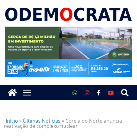
Início
»
Últimas Noticias
»
Coreia do Norte anuncia
reativação de complexo nuclear