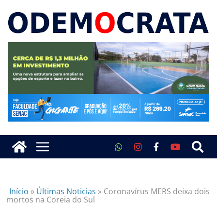
Início
»
Últimas Noticias
»
Coronavírus MERS deixa dois
mortos na Coreia do Sul