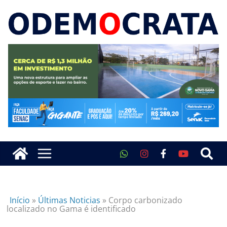
Início
»
Últimas Noticias
»
Corpo carbonizado
localizado no Gama é identificado