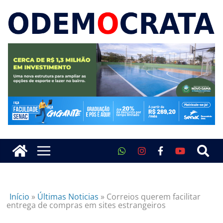
Início
»
Últimas Noticias
»
Correios querem facilitar
entrega de compras em sites estrangeiros