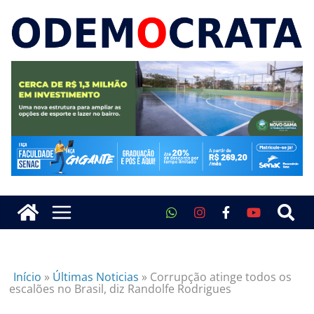
Início
»
Últimas Noticias
»
Corrupção atinge todos os
escalões no Brasil, diz Randolfe Rodrigues