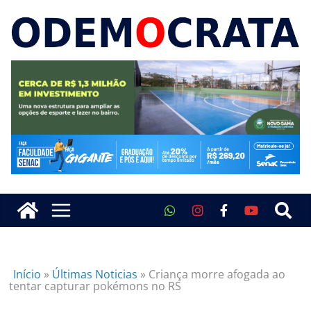
Início
»
Últimas Noticias
»
Criança morre afogada ao
tentar capturar pokémons no RS