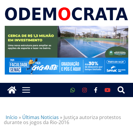
Início
»
Últimas Noticias
»
Justiça autoriza protestos
durante os jogos da Rio-2016