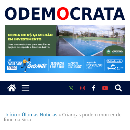
Início
»
Últimas Noticias
»
Crianças podem morrer de
fone na Síria