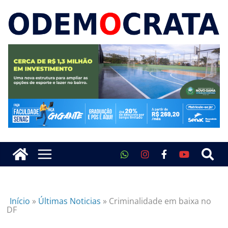
Início
»
Últimas Noticias
»
Criminalidade em baixa no
DF