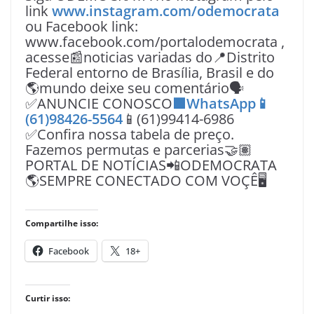
link
www.instagram.com/odemocrata
ou Facebook link:
www.facebook.com/portalodemocrata ,
acesse📰noticias variadas do📍Distrito
Federal entorno de Brasília, Brasil e do
🌎mundo deixe seu comentário🗣
✅ANUNCIE CONOSCO
🟩WhatsApp📱
(61)98426-5564
📱(61)99414-6986
✅Confira nossa tabela de preço.
Fazemos permutas e parcerias🤝🏽
PORTAL DE NOTÍCIAS📲ODEMOCRATA
🌎SEMPRE CONECTADO COM VOÇÊ🖥️
Compartilhe isso:
Facebook
18+
Curtir isso: