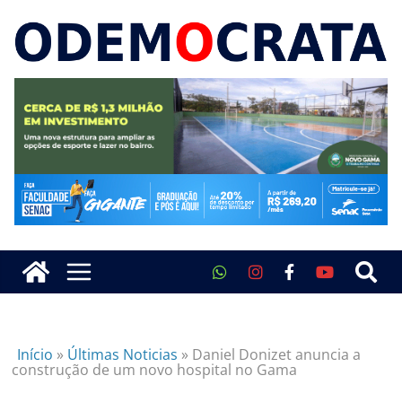
Início
»
Últimas Noticias
»
Daniel Donizet anuncia a
construção de um novo hospital no Gama