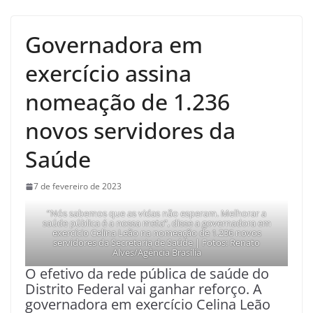
Governadora em
exercício assina
nomeação de 1.236
novos servidores da
Saúde
7 de fevereiro de 2023
“Nós sabemos que as vidas não esperam. Melhorar a
saúde pública é a nossa meta”, disse a governadora em
exercício Celina Leão na nomeação de 1.236 novos
servidores da Secretaria de Saúde | Fotos: Renato
Alves/Agência Brasília
O efetivo da rede pública de saúde do
Distrito Federal vai ganhar reforço. A
governadora em exercício Celina Leão