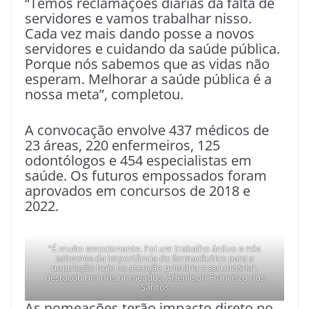
“Temos reclamações diárias da falta de
servidores e vamos trabalhar nisso.
Cada vez mais dando posse a novos
servidores e cuidando da saúde pública.
Porque nós sabemos que as vidas não
esperam. Melhorar a saúde pública é a
nossa meta”, completou.
A convocação envolve 437 médicos de
23 áreas, 220 enfermeiros, 125
odontólogos e 454 especialistas em
saúde. Os futuros empossados foram
aprovados em concursos de 2018 e
2022.
“É muito emocionante. Foi um trabalho árduo e nós
sabemos da importância do farmacêutico para a
população hoje na atenção primária e secundária”,
destacou um dos nomeados, Adenilson Francisco dos
Santos
As nomeações terão impacto direto no