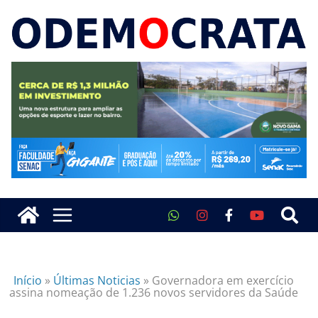
Início
»
Últimas Noticias
»
Governadora em exercício
assina nomeação de 1.236 novos servidores da Saúde