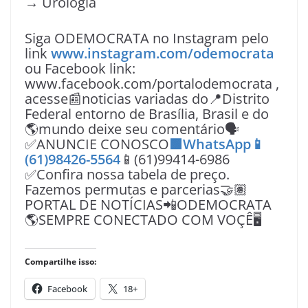
→ Urologia
Siga ODEMOCRATA no Instagram pelo
link
www.instagram.com/odemocrata
ou Facebook link:
www.facebook.com/portalodemocrata ,
acesse📰noticias variadas do📍Distrito
Federal entorno de Brasília, Brasil e do
🌎mundo deixe seu comentário🗣
✅ANUNCIE CONOSCO
🟩WhatsApp📱
(61)98426-5564
📱(61)99414-6986
✅Confira nossa tabela de preço.
Fazemos permutas e parcerias🤝🏽
PORTAL DE NOTÍCIAS📲ODEMOCRATA
🌎SEMPRE CONECTADO COM VOÇÊ🖥️
Compartilhe isso:
Facebook
18+