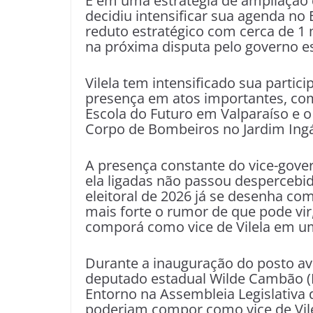
E em uma estratégia de ampliação d
decidiu intensificar sua agenda no 
reduto estratégico com cerca de 1 
na próxima disputa pelo governo e
Vilela tem intensificado sua parti
presença em atos importantes, co
Escola do Futuro em Valparaíso e 
Corpo de Bombeiros no Jardim Ingá
A presença constante do vice-gove
ela ligadas não passou desperceb
eleitoral de 2026 já se desenha com
mais forte o rumor de que pode vi
comporá como vice de Vilela em um
Durante a inauguração do posto a
deputado estadual Wilde Cambão (P
Entorno na Assembleia Legislativa
poderiam compor como vice de Vilel