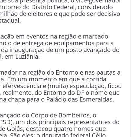
e sua presença política, o vice-governador
Entorno do Distrito Federal, considerado
milhão de eleitores e que pode ser decisivo
stadual.
cipação em eventos na região e marcado
mo o de entrega de equipamentos para a
o da inauguração de um posto avançado do
, em Luziânia.
rnador na região do Entorno e nas pautas a
ida. Em um momento em que a corrida
 efervescência e (muita) especulação, ficou
r, realmente, do Entorno do DF o nome que
a chapa para o Palácio das Esmeraldas.
vançado do Corpo de Bombeiros, o
SD), um dos principais representantes do
 de Goiás, destacou quatro nomes que
a. São eles: o deputado federal Célio