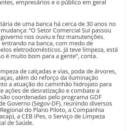
ntes, empresários e o público em geral
etária de uma banca há cerca de 30 anos no
 mudança: “O Setor Comercial Sul passou
 governo nos ouviu e fez manutenções.
a entrando na banca, com medo de
los eletrodomésticos. Já teve limpeza, está
so é muito bom para a gente”, conta.
limpeza de calçadas e vias, poda de árvores,
raças, além do reforço da iluminação
o a atuação do caminhão hidrojato para
de ações de desratização e combate a
 são coordenadas pelo programa GDF
 de Governo (Segov-DF), reunindo diversos
 Regional do Plano Piloto, a Companhia
cap), a CEB IPes, o Serviço de Limpeza
tal de Saúde.