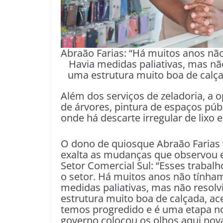
Abraão Farias: “Há muitos anos n
Havia medidas paliativas, mas nã
uma estrutura muito boa de calçad
Além dos serviços de zeladoria, a 
de árvores, pintura de espaços públ
onde há descarte irregular de lixo 
O dono de quiosque Abraão Farias v
exalta as mudanças que observou
Setor Comercial Sul: “Esses traba
o setor. Há muitos anos não tính
medidas paliativas, mas não resol
estrutura muito boa de calçada, ace
temos progredido e é uma etapa no
governo colocou os olhos aqui nov