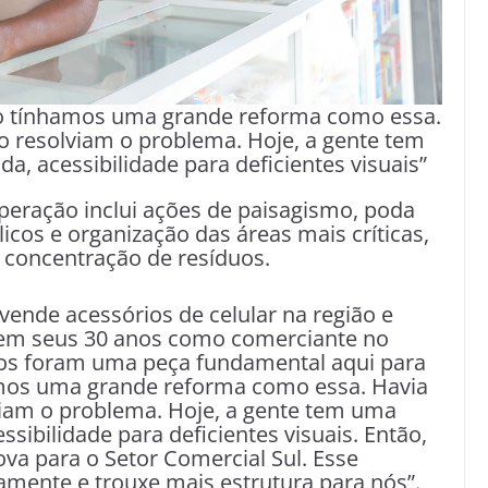
ão tínhamos uma grande reforma como essa.
o resolviam o problema. Hoje, a gente tem
a, acessibilidade para deficientes visuais”
operação inclui ações de paisagismo, poda
icos e organização das áreas mais críticas,
e concentração de resíduos.
ende acessórios de celular na região e
 em seus 30 anos como comerciante no
lhos foram uma peça fundamental aqui para
amos uma grande reforma como essa. Havia
viam o problema. Hoje, a gente tem uma
ssibilidade para deficientes visuais. Então,
va para o Setor Comercial Sul. Esse
amente e trouxe mais estrutura para nós”.