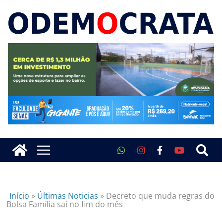
Início
»
Últimas Noticias
»
Decreto que muda regras do
Bolsa Família sai no fim do mês