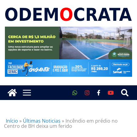
Início
»
Últimas Noticias
»
Incêndio em prédio no
Centro de BH deixa um ferido