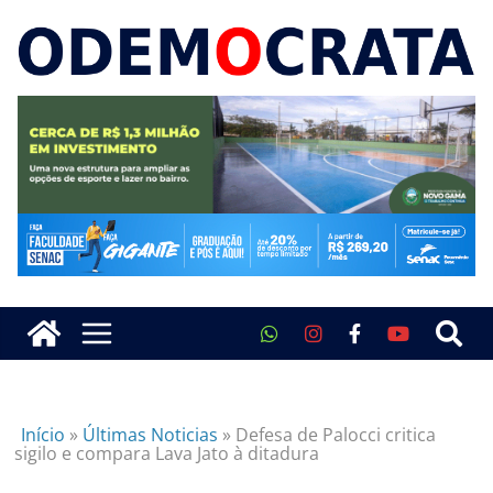
Início
»
Últimas Noticias
»
Defesa de Palocci critica
sigilo e compara Lava Jato à ditadura