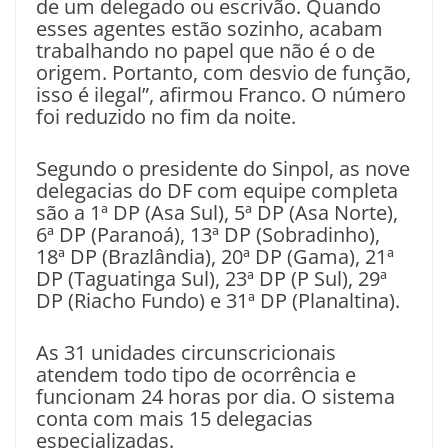
de um delegado ou escrivão. Quando
esses agentes estão sozinho, acabam
trabalhando no papel que não é o de
origem. Portanto, com desvio de função,
isso é ilegal”, afirmou Franco. O número
foi reduzido no fim da noite.
Segundo o presidente do Sinpol, as nove
delegacias do DF com equipe completa
são a 1ª DP (Asa Sul), 5ª DP (Asa Norte),
6ª DP (Paranoá), 13ª DP (Sobradinho),
18ª DP (Brazlândia), 20ª DP (Gama), 21ª
DP (Taguatinga Sul), 23ª DP (P Sul), 29ª
DP (Riacho Fundo) e 31ª DP (Planaltina).
As 31 unidades circunscricionais
atendem todo tipo de ocorrência e
funcionam 24 horas por dia. O sistema
conta com mais 15 delegacias
especializadas.