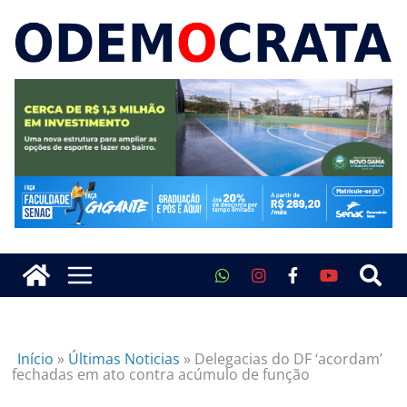
Início
»
Últimas Noticias
»
Delegacias do DF ‘acordam’
fechadas em ato contra acúmulo de função