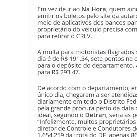
Em vez de ir ao
Na Hora
, quem ain
emitir os boletos pelo site da auta
meio de aplicativos dos bancos par
proprietário do veículo precisa c
para retirar o CRLV.
A multa para motoristas flagrados
dia é de R$ 191,54, sete pontos na
para o depósito do departamento. A
para R$ 293,47.
De acordo com o departamento, e
único dia, chegaram a ser atendida
diariamente em todo o Distrito Fed
pela grande procura perto da data 
ideal, segundo o
Detran
, seria as
“Infelizmente, muitos proprietário
diretor de Controle e Condutores d
1.654.259 da frota do DF, apenas 86