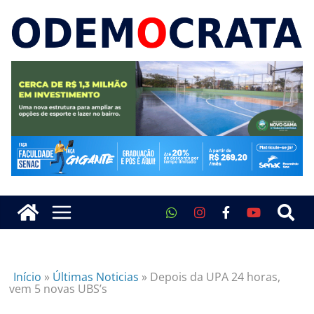
Início
»
Últimas Noticias
»
Depois da UPA 24 horas,
vem 5 novas UBS’s