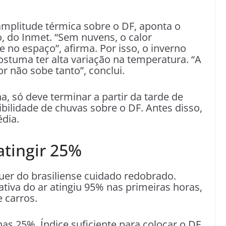
 amplitude térmica sobre o DF, aponta o
 do Inmet. “Sem nuvens, o calor
 no espaço”, afirma. Por isso, o inverno
costuma ter alta variação na temperatura. “A
or não sobe tanto”, conclui.
, só deve terminar a partir da tarde de
ibilidade de chuvas sobre o DF. Antes disso,
dia.
tingir 25%
quer do brasiliense cuidado redobrado.
ativa do ar atingiu 95% nas primeiras horas,
 carros.
as 25%. Índice suficiente para colocar o DF,