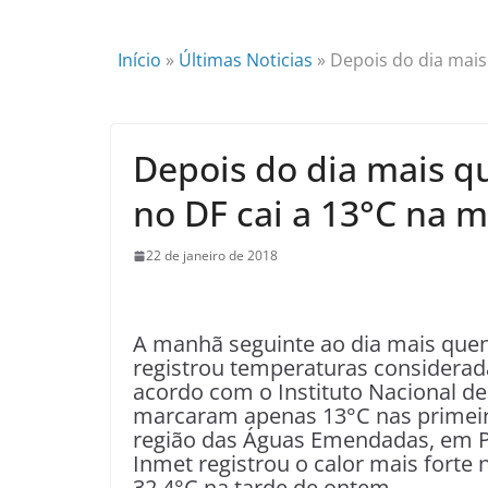
Início
»
Últimas Noticias
»
Depois do dia mais
Depois do dia mais q
no DF cai a 13°C na 
22 de janeiro de 2018
A manhã seguinte ao dia mais que
registrou temperaturas considerad
acordo com o Instituto Nacional d
marcaram apenas 13°C nas primeira
região das Águas Emendadas, em Pl
Inmet registrou o calor mais forte 
32,4°C na tarde de ontem.