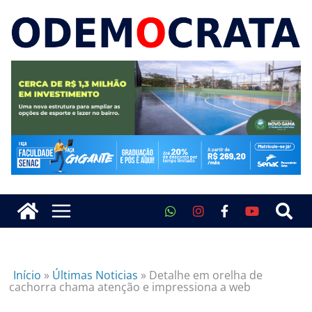
Início
»
Últimas Noticias
»
Detalhe em orelha de
cachorra chama atenção e impressiona a web