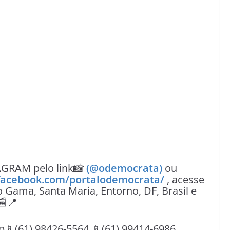
AGRAM pelo link📸
(@odemocrata)
ou
facebook.com/portalodemocrata/
, acesse
o Gama, Santa Maria, Entorno, DF, Brasil e
📰📍
(61) 98426-5564 📱(61) 99414-6986