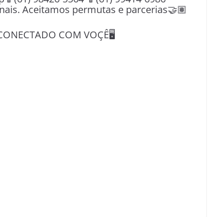
nais. Aceitamos permutas e parcerias🤝🏽
CONECTADO COM VOÇÊ🖥️