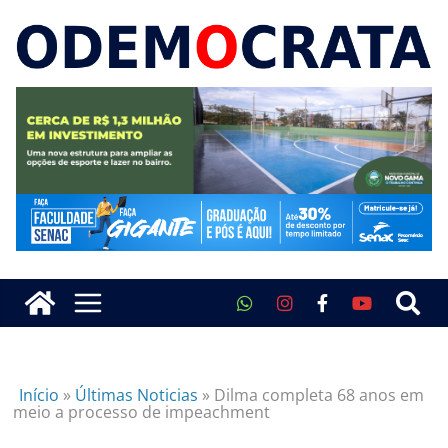
Início
»
Últimas Noticias
»
Dilma completa 68 anos em
meio a processo de impeachment