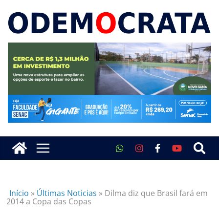
Início
»
Últimas Noticias
»
Dilma diz que Brasil fará em
2014 a Copa das Copas