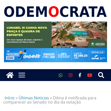
Início
»
Últimas Noticias
»
Dilma é notificada para
comparecer ao Senado no dia da votação