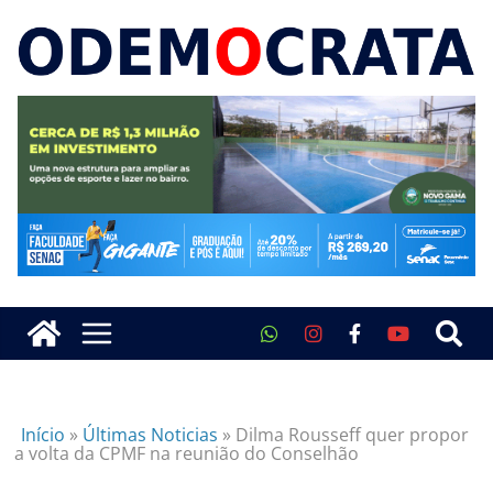
Início
»
Últimas Noticias
»
Dilma Rousseff quer propor
a volta da CPMF na reunião do Conselhão