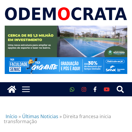
Início
»
Últimas Noticias
»
Direita francesa inicia
transformação