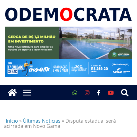
Início
»
Últimas Noticias
»
Disputa estadual será
acirrada em Novo Gama