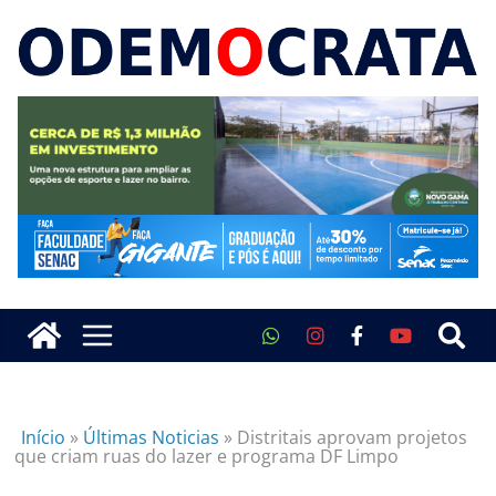
Início
»
Últimas Noticias
»
Distritais aprovam projetos
que criam ruas do lazer e programa DF Limpo