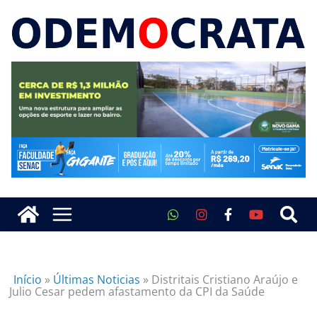
Início
»
Últimas Noticias
»
Distritais Cristiano Araújo e
Julio Cesar pedem afastamento da CPI da Saúde