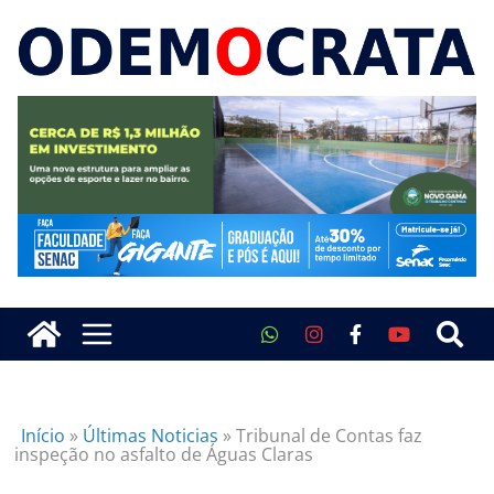
Início
»
Últimas Noticias
»
Tribunal de Contas faz
inspeção no asfalto de Águas Claras