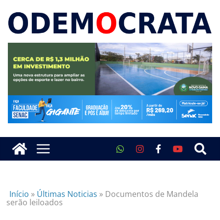
Início
»
Últimas Noticias
»
Documentos de Mandela
serão leiloados