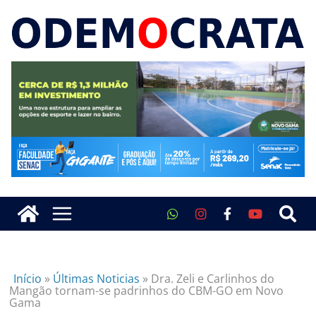
Início
»
Últimas Noticias
»
Dra. Zeli e Carlinhos do
Mangão tornam-se padrinhos do CBM-GO em Novo
Gama