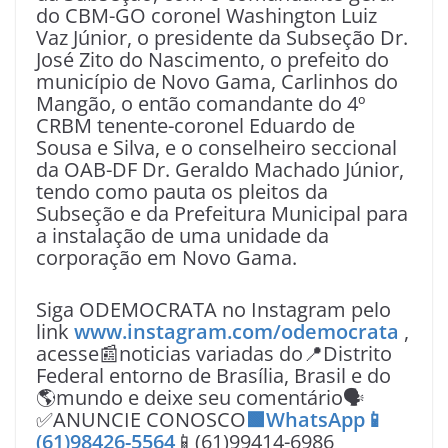
do CBM-GO coronel Washington Luiz
Vaz Júnior, o presidente da Subseção Dr.
José Zito do Nascimento, o prefeito do
município de Novo Gama, Carlinhos do
Mangão, o então comandante do 4º
CRBM tenente-coronel Eduardo de
Sousa e Silva, e o conselheiro seccional
da OAB-DF Dr. Geraldo Machado Júnior,
tendo como pauta os pleitos da
Subseção e da Prefeitura Municipal para
a instalação de uma unidade da
corporação em Novo Gama.
Siga ODEMOCRATA no Instagram pelo
link
www.instagram.com/odemocrata
,
acesse📰noticias variadas do📍Distrito
Federal entorno de Brasília, Brasil e do
🌎mundo e deixe seu comentário🗣
✅ANUNCIE CONOSCO
🟩WhatsApp📱
(61)98426-5564
📱(61)99414-6986