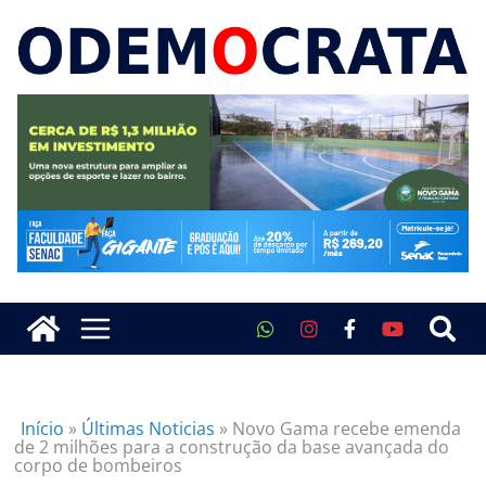
Início
»
Últimas Noticias
»
Novo Gama recebe emenda
de 2 milhões para a construção da base avançada do
corpo de bombeiros