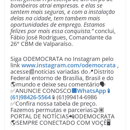
bombeiros atrai empresas. e elas se
sentem mais seguras, e com a instalação
delas na cidade, tem tambem mais
oportunidades de emprego. Estamos
felizes por mais essa conquista.”
conclui,
Fábio José Rodrigues, Comandante da
26° CBM de Valparaíso.
Siga ODEMOCRATA no Instagram pelo
link
www.instagram.com/odemocrata
,
acesse📰noticias variadas do📍Distrito
Federal entorno de Brasília, Brasil e do
🌎mundo e deixe seu comentário🗣
✅ANUNCIE CONOSCO
🟩WhatsApp📱
(61)98426-5564
📱(61)99414-6986
✅Confira nossa tabela de preço.
Fazemos permutas e parcerias🤝🏽
PORTAL DE NOTÍCIAS📲ODEMOCRATA
🌎SEMPRE CONECTADO COM VOÇÊ🖥️