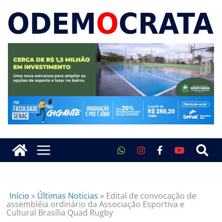
Início
»
Últimas Noticias
»
Edital de convocação de
assembléia ordinário da Associação Esportiva e
Cultural Brasília Quad Rugby