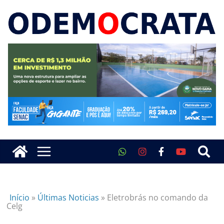
Início
»
Últimas Noticias
»
Eletrobrás no comando da
Celg