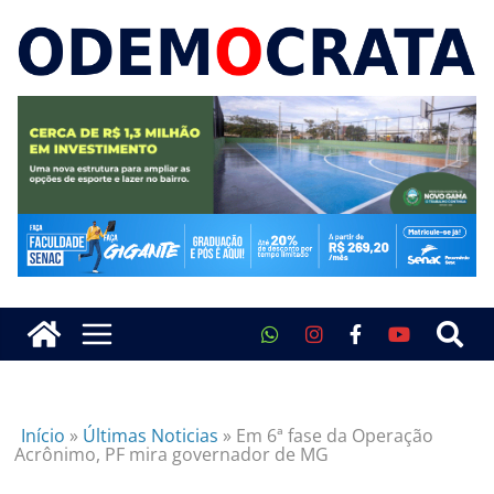
Início
»
Últimas Noticias
»
Em 6ª fase da Operação
Acrônimo, PF mira governador de MG