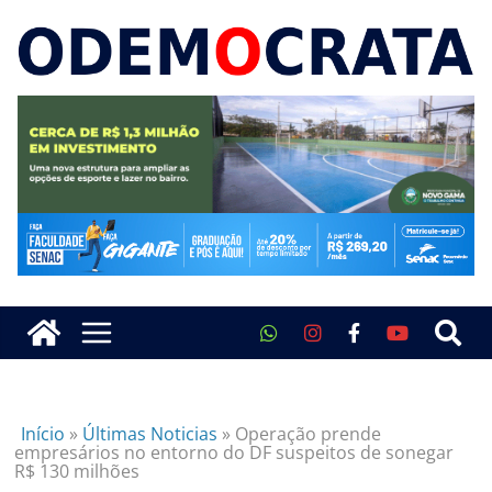
Início
»
Últimas Noticias
»
Operação prende
empresários no entorno do DF suspeitos de sonegar
R$ 130 milhões