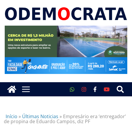
Início
»
Últimas Noticias
»
Empresário era ‘entregador’
de propina de Eduardo Campos, diz PF