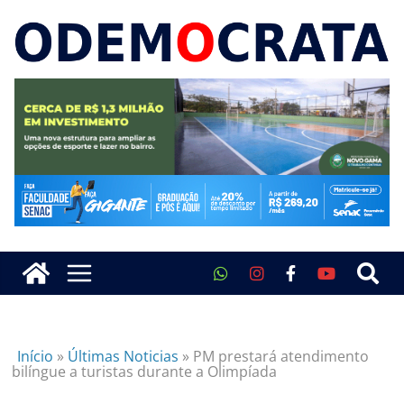
Início
»
Últimas Noticias
»
PM prestará atendimento
bilíngue a turistas durante a Olimpíada