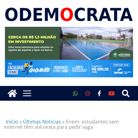
Início
»
Últimas Noticias
»
Enem: estudantes sem
internet têm até sexta para pedir vaga