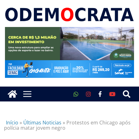
Início
»
Últimas Noticias
»
Protestos em Chicago após
polícia matar jovem negro