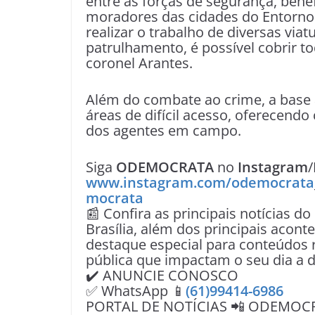
entre as forças de segurança, bene
moradores das cidades do Entorno 
realizar o trabalho de diversas via
patrulhamento, é possível cobrir to
coronel Arantes.
Além do combate ao crime, a base 
áreas de difícil acesso, oferecend
dos agentes em campo.
Siga
ODEMOCRATA
no
Instagram
/
www.instagram.com/odemocrata
mocrata
📰 Confira as principais notícias do
Brasília, além dos principais acon
destaque especial para conteúdos r
pública que impactam o seu dia a d
✔️ ANUNCIE CONOSCO
✅ WhatsApp 📱
(61)99414-6986
PORTAL DE NOTÍCIAS 📲 ODEMOC